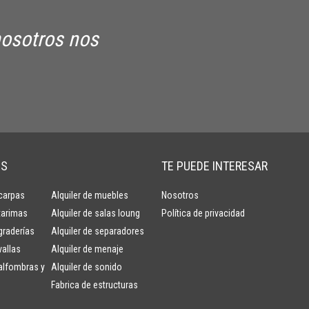
 nosotros nos
OS
TE PUEDE INTERESAR
 carpas
Alquiler de muebles
Nosotros
 tarimas
Alquiler de salas loung
Política de privacidad
 graderías
Alquiler de separadores
vallas
Alquiler de menaje
 alfombras y
Alquiler de sonido
Fabrica de estructuras